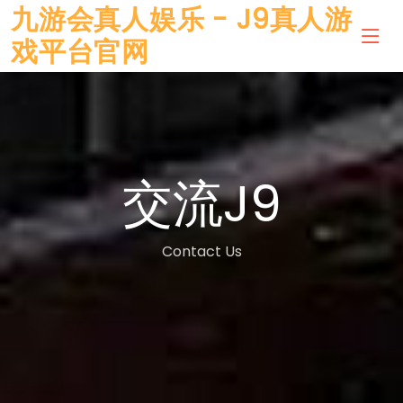
九游会真人娱乐 - J9真人游
戏平台官网
交流J9
Contact Us