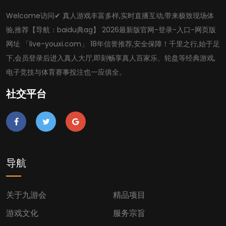
Welcome访问✔ 真人游戏丰富多样,实时直播互动,带来极致现场体
验,推荐【导航：baidu典ag】 2026最新版官网-登录-入口-网页版
网址 「live-youxi.com」 18年信誉推荐,安全保障！千里之行,始于足
下,会员登录后进入真人大厅,即刻畅享真人百家乐、轮盘等经典游戏,
电子竞技与体育赛事投注也一应俱全。
社交平台
导航
关于九游会
精品项目
游戏文化
服务宗旨