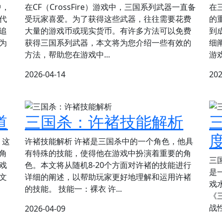
中，
在CF（CrossFire）游戏中，三国系列武器一直备
在
代
受玩家喜爱。为了获得这些武器，往往需要花费
的
追
大量的游戏币或现实货币。有许多方法可以免费
到
为
获得三国系列武器，本文将为您介绍一些有效的
细
方法，帮助您在游戏中...
游
2026-04-14
202
道
三国杀：许褚技能解析
》这
许褚技能解析 许褚是三国杀中的一个角色，他具
角
有特殊的技能，使得他在游戏中扮演着重要的角
三
戏
色。本文将从随机8-20个方面对许褚的技能进行
是
文
详细的阐述，以帮助玩家更好地理解和运用许褚
戏
的技能。 技能一：裸衣 许...
《
战
2026-04-09