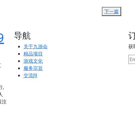
下一篇
9
导航
关于九游会
获
精品项目
游戏文化
互
服务宗旨
】
交流J9
行,
人
投注