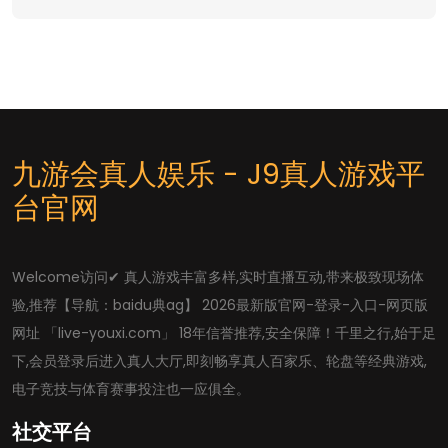
九游会真人娱乐 - J9真人游戏平
台官网
Welcome访问✔ 真人游戏丰富多样,实时直播互动,带来极致现场体
验,推荐【导航：baidu典ag】 2026最新版官网-登录-入口-网页版
网址 「live-youxi.com」 18年信誉推荐,安全保障！千里之行,始于足
下,会员登录后进入真人大厅,即刻畅享真人百家乐、轮盘等经典游戏,
电子竞技与体育赛事投注也一应俱全。
社交平台